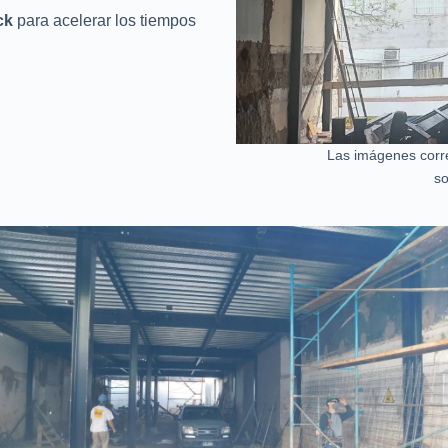
ck
para acelerar los tiempos
Las imágenes corr
s