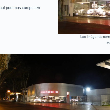
 cual pudimos cumplir en
Las imágenes corr
s