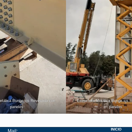
etálica Bunge sjs Revestida con
Estructura Metálica Bunge sjs 
paneles
paneles
INICIO
Mail: