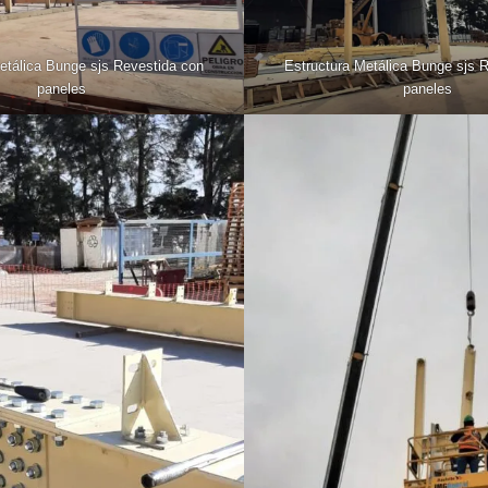
etálica Bunge sjs Revestida con
Estructura Metálica Bunge sjs 
paneles
paneles