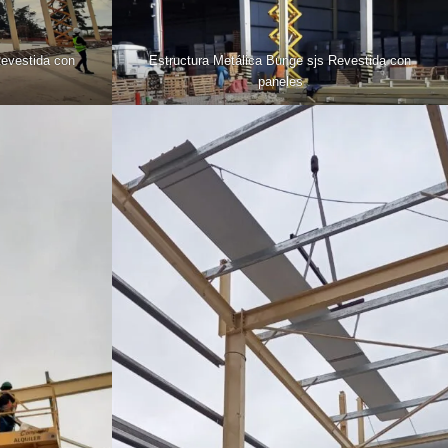
Revestida con
Estructura Metálica Bunge sjs Revestida con
paneles